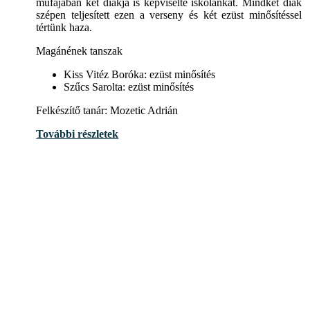
műfajában két diákja is képviselte iskolánkat. Mindkét diák
szépen teljesített ezen a verseny és két ezüst minősítéssel
tértünk haza.
Magánének tanszak
Kiss Vitéz Boróka: ezüst minősítés
Szűcs Sarolta: ezüst minősítés
Felkészítő tanár: Mozetic Adrián
További részletek