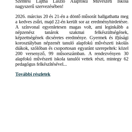
Szentesi Lajtha László Alapfokú Művészeti Iskola
nagyszerű szervezésében!
2026. március 20 és 21-én a döntő műsorát hallgathatta meg
a kedves zsűri, majd 22-én került sor az eredményhirdetésre.
A színvonal egyenletesen magas volt, ami leginkább a
népzenész tanárok szakmai felkészültségének,
képzettségének dicséretes eredménye. Gyermek és ifjúsági
korosztályban népzenét tanuló alapfokú művészeti iskolás
diákok, szólóban és csoportosan egyaránt szerepeltek: közel
200 versenyző, 99 műsorszámban. A rendezvényen 30
alapfokú művészeti iskola tanulói vettek részt, mintegy 62
pedagógus felkészítésével...
További részletek