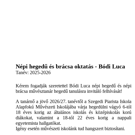
Népi hegedű és brácsa oktatás - Bódi Luca
Tanév:
2025-2026
Kérem fogadják szeretettel Bódi Luca népi hegedű és népi
brácsa művésztanár hegedű tanulásra invitáló felhívását!
A tanárnő a jövő 2026/27. tanévtől a Szegedi Piarista Iskola
Alapfokú Művészeti Iskolájába várja hegedülni vágyó 6-tól
18 éves korig az általános iskolás és középiskolás korú
diákokat, valamint a 18-tól 22 éves korig a nappali
egyetemista hallgatókat.
Igény esetén művészeti iskolánk tud hangszert biztosítani.