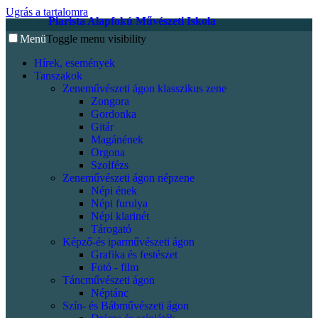
Ugrás a tartalomra
Piarista Alapfokú Művészeti Iskola
Menü
Toggle menu visibility
Hírek, események
Tanszakok
Zeneművészeti ágon klasszikus zene
Zongora
Gordonka
Gitár
Magánének
Orgona
Szolfézs
Zeneművészeti ágon népzene
Népi ének
Népi furulya
Népi klarinét
Tárogató
Képző-és iparművészeti ágon
Grafika és festészet
Fotó - film
Táncművészeti ágon
Néptánc
Szín- és Bábművészeti ágon