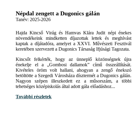
Népdal zengett a Dugonics gálán
Tanév:
2025-2026
Hajda Kincső Virág és Hamvas Klára Judit népi énekes
növendékeink mindketten díjazottak lettek és meghívást
kaptak a díjátadóra, amelyet a XXVI. Művészeti Fesztivál
keretében szervezett a Dugonics Társaság Ifjúsági Tagozata.
Kincsőt felkérték, hogy az ünneplő közönségnek újra
énekelje el a „Gombosi dallamok” című összeállítását.
Kivételes öröm volt hallani, ahogyan a zengő énekszó
betöltötte a Szegedi Városháza dísztermét a Dugonics gálán.
Nagyon szépen illeszkedett ez a műsorszám, a többi
tehetséges középiskolás által adott gála előadáshoz...
További részletek