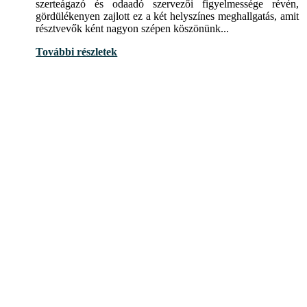
szerteágazó és odaadó szervezői figyelmessége révén,
gördülékenyen zajlott ez a két helyszínes meghallgatás, amit
résztvevők ként nagyon szépen köszönünk...
További részletek