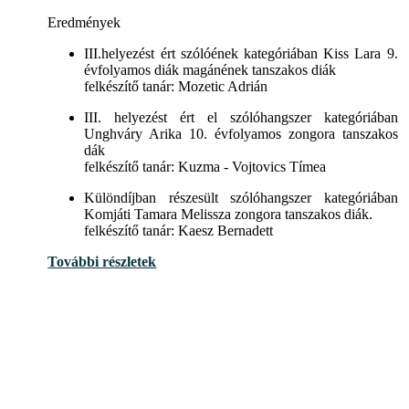
Eredmények
III.helyezést ért szólóének kategóriában Kiss Lara 9.
évfolyamos diák magánének tanszakos diák
felkészítő tanár: Mozetic Adrián
III. helyezést ért el szólóhangszer kategóriában
Unghváry Arika 10. évfolyamos zongora tanszakos
dák
felkészítő tanár: Kuzma - Vojtovics Tímea
Különdíjban részesült szólóhangszer kategóriában
Komjáti Tamara Melissza zongora tanszakos diák.
felkészítő tanár: Kaesz Bernadett
További részletek