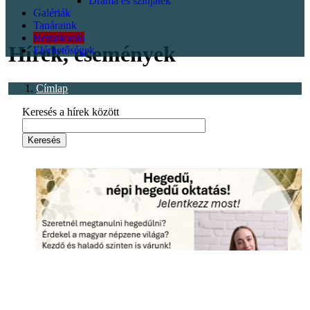
Dráma és színjáték
Galériák
<p></p>
Tanáraink
Beiratkozás
Hírek, események
Elérhetőségek
Címlap
Keresés a hírek között