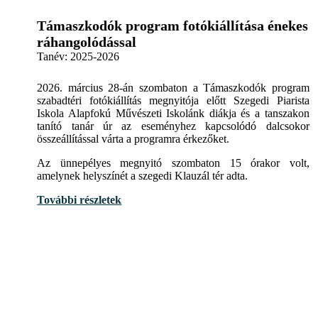
Támaszkodók program fotókiállítása énekes
ráhangolódással
Tanév:
2025-2026
2026. március 28-án szombaton a Támaszkodók program
szabadtéri fotókiállítás megnyitója előtt Szegedi Piarista
Iskola Alapfokú Művészeti Iskolánk diákja és a tanszakon
tanító tanár úr az eseményhez kapcsolódó dalcsokor
összeállítással várta a programra érkezőket.
Az ünnepélyes megnyitó szombaton 15 órakor volt,
amelynek helyszínét a szegedi Klauzál tér adta.
További részletek