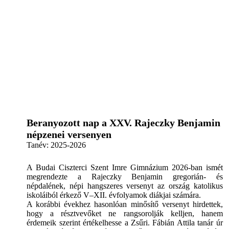
Beranyozott nap a XXV. Rajeczky Benjamin
népzenei versenyen
Tanév:
2025-2026
A Budai Ciszterci Szent Imre Gimnázium 2026-ban ismét
megrendezte a Rajeczky Benjamin gregorián- és
népdalének, népi hangszeres versenyt az ország katolikus
iskoláiból érkező V–XII. évfolyamok diákjai számára.
A korábbi évekhez hasonlóan minősítő versenyt hirdettek,
hogy a résztvevőket ne rangsorolják kelljen, hanem
érdemeik szerint értékelhesse a Zsűri. Fábián Attila tanár úr