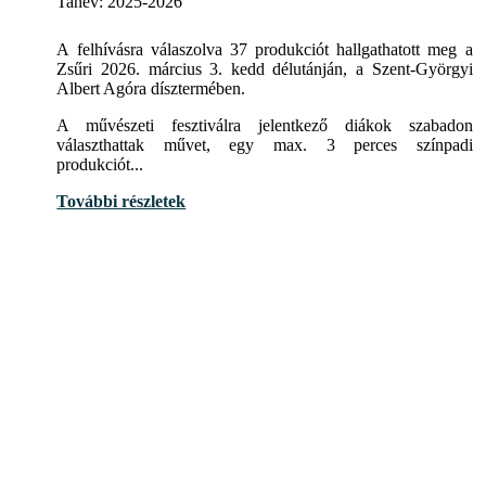
Tanév:
2025-2026
A felhívásra válaszolva 37 produkciót hallgathatott meg a
Zsűri 2026. március 3. kedd délutánján, a Szent-Györgyi
Albert Agóra dísztermében.
A művészeti fesztiválra jelentkező diákok szabadon
választhattak művet, egy max. 3 perces színpadi
produkciót...
További részletek