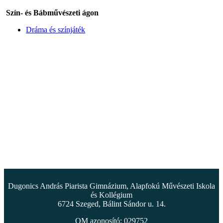
Szín- és Bábművészeti ágon
Dráma és színjáték
Dugonics András Piarista Gimnázium, Alapfokú Művészeti Iskola
és Kollégium
6724 Szeged, Bálint Sándor u. 14.
OM azonosító: 029752