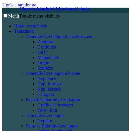
Ugrás a tartalomra
Piarista Alapfokú Művészeti Iskola
Menü
Toggle menu visibility
Hírek, események
Tanszakok
Zeneművészeti ágon klasszikus zene
Zongora
Gordonka
Gitár
Magánének
Orgona
Szolfézs
Zeneművészeti ágon népzene
Népi ének
Népi furulya
Népi klarinét
Tárogató
Képző-és iparművészeti ágon
Grafika és festészet
Fotó - film
Táncművészeti ágon
Néptánc
Szín- és Bábművészeti ágon