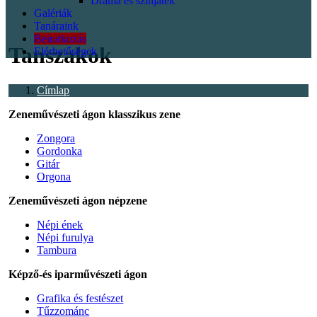
Dráma és színjáték
Galériák
<p></p>
Tanáraink
Beiratkozás
Tanszakok
Elérhetőségek
Címlap
Zeneművészeti ágon klasszikus zene
Zongora
Gordonka
Gitár
Orgona
Zeneművészeti ágon népzene
Népi ének
Népi furulya
Tambura
Képző-és iparművészeti ágon
Grafika és festészet
Tűzzománc