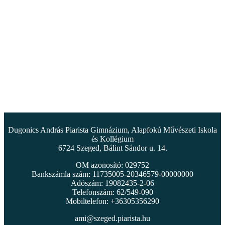
Dugonics András Piarista Gimnázium, Alapfokú Művészeti Iskola
és Kollégium
6724 Szeged, Bálint Sándor u. 14.
OM azonosító: 029752
Bankszámla szám: 11735005-20346579-00000000
Adószám: 19082435-2-06
Telefonszám: 62/549-090
Mobiltelefon: +36305356290
ami@szeged.piarista.hu