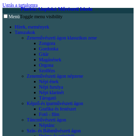
Ugrás a tartalomra
Piarista Alapfokú Művészeti Iskola
Menü
Toggle menu visibility
Hírek, események
Tanszakok
Zeneművészeti ágon klasszikus zene
Zongora
Gordonka
Gitár
Magánének
Orgona
Szolfézs
Zeneművészeti ágon népzene
Népi ének
Népi furulya
Népi klarinét
Tárogató
Képző-és iparművészeti ágon
Grafika és festészet
Fotó - film
Táncművészeti ágon
Néptánc
Szín- és Bábművészeti ágon