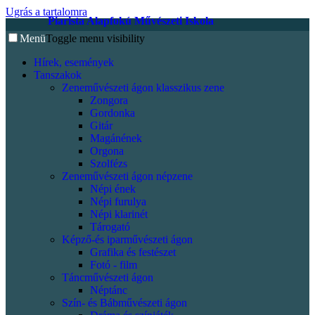
Ugrás a tartalomra
Piarista Alapfokú Művészeti Iskola
Menü
Toggle menu visibility
Hírek, események
Tanszakok
Zeneművészeti ágon klasszikus zene
Zongora
Gordonka
Gitár
Magánének
Orgona
Szolfézs
Zeneművészeti ágon népzene
Népi ének
Népi furulya
Népi klarinét
Tárogató
Képző-és iparművészeti ágon
Grafika és festészet
Fotó - film
Táncművészeti ágon
Néptánc
Szín- és Bábművészeti ágon