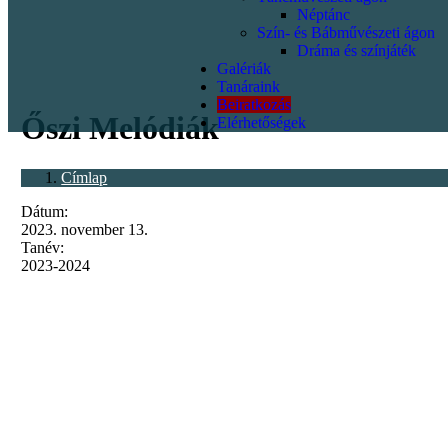
Néptánc
Szín- és Bábművészeti ágon
Dráma és színjáték
Galériák
<p></p>
Tanáraink
Beiratkozás
Őszi Melódiák
Elérhetőségek
Címlap
Dátum:
2023. november 13.
Tanév:
2023-2024