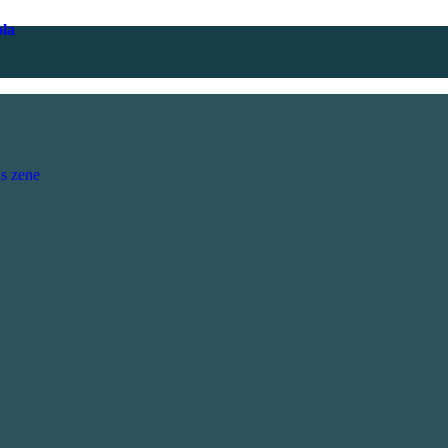
ola
s zene