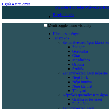
Ugrás a tartalomra
Piarista Alapfokú Művészeti Isk
Bejelentkezés
Menü
Toggle menu visibility
Hírek, események
Tanszakok
Zeneművészeti ágon klassziku
Zongora
Gordonka
Gitár
Magánének
Orgona
Szolfézs
Zeneművészeti ágon népzene
Népi ének
Népi furulya
Népi klarinét
Tárogató
Képző-és iparművészeti ágon
Grafika és festészet
Fotó - film
Táncművészeti ágon