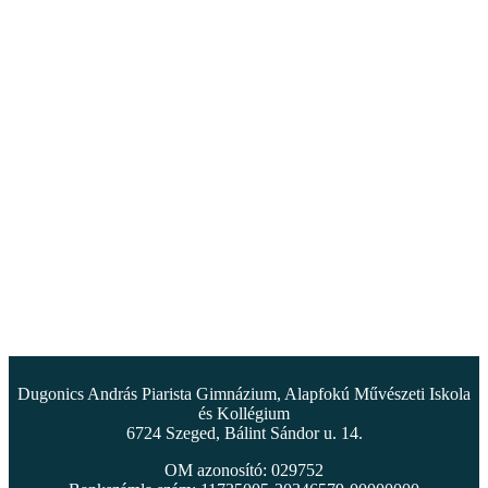
Dugonics András Piarista Gimnázium, Alapfokú Művészeti Iskola
és Kollégium
6724 Szeged, Bálint Sándor u. 14.
OM azonosító: 029752