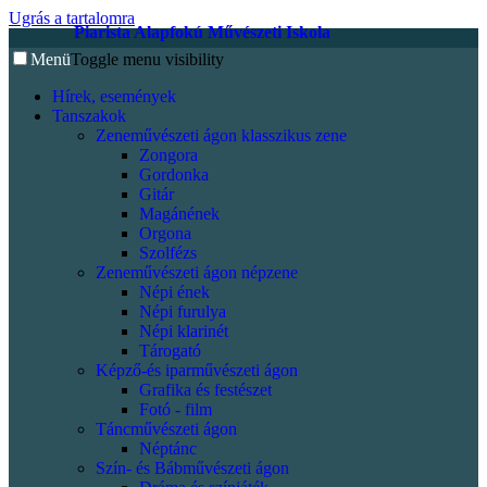
Ugrás a tartalomra
Piarista Alapfokú Művészeti Iskola
Menü
Toggle menu visibility
Hírek, események
Tanszakok
Zeneművészeti ágon klasszikus zene
Zongora
Gordonka
Gitár
Magánének
Orgona
Szolfézs
Zeneművészeti ágon népzene
Népi ének
Népi furulya
Népi klarinét
Tárogató
Képző-és iparművészeti ágon
Grafika és festészet
Fotó - film
Táncművészeti ágon
Néptánc
Szín- és Bábművészeti ágon