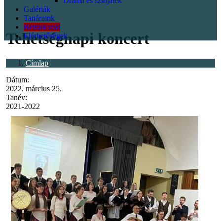
Dráma és színjáték
Galériák
<p></p>
Tanáraink
Beiratkozás
Tehetségnapi koncert
Elérhetőségek
Címlap
Dátum:
2022. március 25.
Tanév:
2021-2022