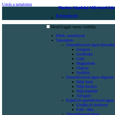
Ugrás a tartalomra
Piarista Alapfokú Művészeti Isk
Bejelentkezés
Menü
Toggle menu visibility
Hírek, események
Tanszakok
Zeneművészeti ágon klassziku
Zongora
Gordonka
Gitár
Magánének
Orgona
Szolfézs
Zeneművészeti ágon népzene
Népi ének
Népi furulya
Népi klarinét
Tárogató
Képző-és iparművészeti ágon
Grafika és festészet
Fotó - film
Táncművészeti ágon