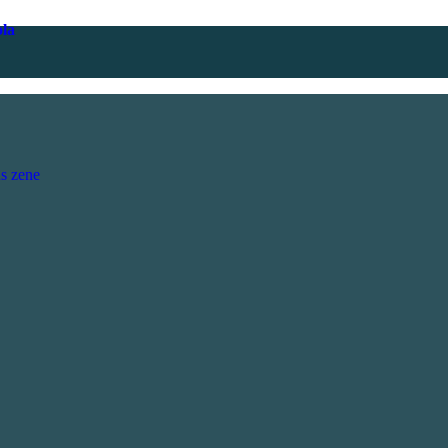
ola
s zene