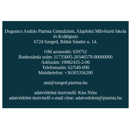
Dugonics András Piarista Gimnázium, Alapfokú Művészeti Iskola
és Kollégium
6724 Szeged, Bálint Sándor u. 14.
OM azonosító: 029752
Bankszámla szám: 11735005-20346579-00000000
Adószám: 19082435-2-06
Telefonszám: 62/549-090
Mobiltelefon: +36305356290
ami@szeged.piarista.hu
adatvédelmi tisztviselő: Kiss Nóra
adatvédelmi tisztviselő e-mail címe:
adatvedelem@piarista.hu