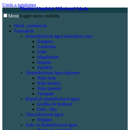
Ugrás a tartalomra
Piarista Alapfokú Művészeti Iskola
Menü
Toggle menu visibility
Hírek, események
Tanszakok
Zeneművészeti ágon klasszikus zene
Zongora
Gordonka
Gitár
Magánének
Orgona
Szolfézs
Zeneművészeti ágon népzene
Népi ének
Népi furulya
Népi klarinét
Tárogató
Képző-és iparművészeti ágon
Grafika és festészet
Fotó - film
Táncművészeti ágon
Néptánc
Szín- és Bábművészeti ágon