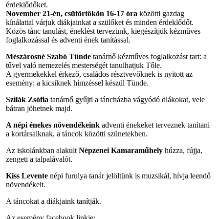
érdeklődőket.
November 21-én, csütörtökön 16-17 óra
közötti gazdag
kínálattal várjuk diákjainkat a szülőket és minden érdeklődőt.
Közös tánc tanulást, éneklést tervezünk, kiegészítjük kézműves
foglalkozással és adventi ének tanítással.
Mészárosné Szabó Tünde
tanárnő kézműves foglalkozást tart: a
tűvel való nemezelés mesterségét tanulhatjuk Tőle.
A gyermekekkel érkező, családos résztvevőknek is nyitott az
esemény: a kicsiknek hímzéssel készül Tünde.
Szilák Zsófia
tanárnő gyűjti a táncházba vágyódó diákokat, vele
bátran jöhetnek majd.
A népi énekes növendékeink
adventi énekeket terveznek tanítani
a kortársaiknak, a táncok közötti szünetekben.
Az iskolánkban alakult
Népzenei Kamaraműhely
húzza, fújja,
zengeti a talpalávalót.
Kiss Levente
népi furulya tanár jelöltünk is muzsikál, hívja leendő
növendékeit.
A táncokat a diákjaink tanítják.
Az esemény facebook linkje: