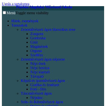
Ugrás a tartalomra
Piarista Alapfokú Művészeti Iskola
Menü
Toggle menu visibility
Hírek, események
Tanszakok
Zeneművészeti ágon klasszikus zene
Zongora
Gordonka
Gitár
Magánének
Orgona
Szolfézs
Zeneművészeti ágon népzene
Népi ének
Népi furulya
Népi klarinét
Tárogató
Képző-és iparművészeti ágon
Grafika és festészet
Fotó - film
Táncművészeti ágon
Néptánc
Szín- és Bábművészeti ágon