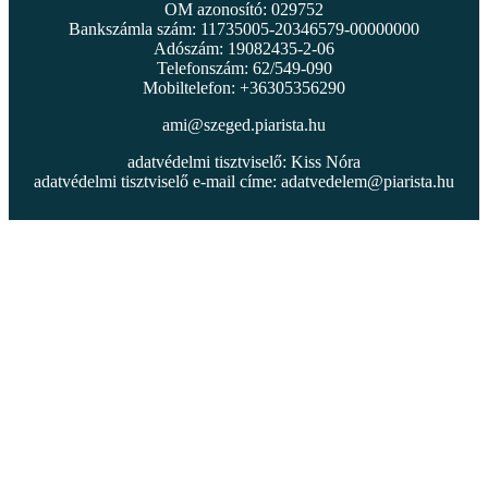
OM azonosító: 029752
Bankszámla szám: 11735005-20346579-00000000
Adószám: 19082435-2-06
Telefonszám: 62/549-090
Mobiltelefon: +36305356290
ami@szeged.piarista.hu
adatvédelmi tisztviselő: Kiss Nóra
adatvédelmi tisztviselő e-mail címe:
adatvedelem@piarista.hu