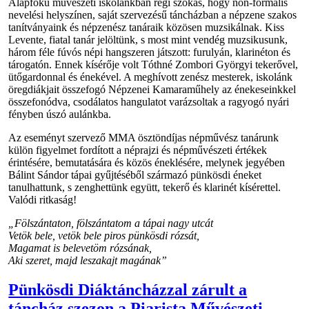
Alapfokú művészeti iskolánkban régi szokás, hogy non-formális
nevelési helyszínen, saját szervezésű táncházban a népzene szakos
tanítványaink és népzenész tanáraik közösen muzsikálnak. Kiss
Levente, fiatal tanár jelöltünk, s most mint vendég muzsikusunk,
három féle fúvós népi hangszeren játszott: furulyán, klarinéton és
tárogatón. Ennek kísérője volt Tóthné Zombori Györgyi tekerővel,
ütőgardonnal és énekével. A meghívott zenész mesterek, iskolánk
öregdiákjait összefogó Népzenei Kamaraműhely az énekeseinkkel
összefonódva, csodálatos hangulatot varázsoltak a ragyogó nyári
fényben úszó aulánkba.
Az eseményt szervező MMA ösztöndíjas népművész tanárunk
külön figyelmet fordított a néprajzi és népművészeti értékek
érintésére, bemutatására és közös éneklésére, melynek jegyében
Bálint Sándor tápai gyűjtéséből származó pünkösdi éneket
tanulhattunk, s zenghettünk együtt, tekerő és klarinét kísérettel.
Valódi ritkaság!
„Fölszántaton, fölszántatom a tápai nagy utcát
Vetök bele, vetök bele piros pünkösdi rózsát,
Magamat is belevetöm rózsának,
Aki szeret, majd leszakajt magának”
Pünkösdi Diáktáncházzal zárult a
táncház szezon a Piarista Művészeti