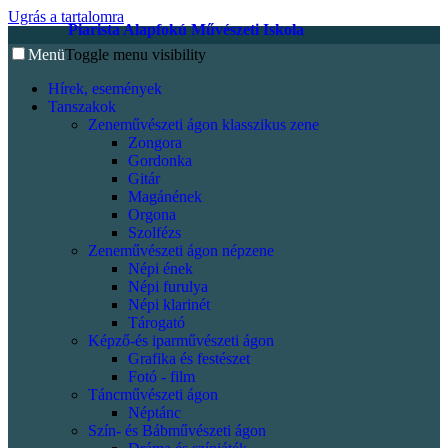
Ugrás a tartalomra
Piarista Alapfokú Művészeti Iskola
Menü
Toggle menu visibility
Hírek, események
Tanszakok
Zeneművészeti ágon klasszikus zene
Zongora
Gordonka
Gitár
Magánének
Orgona
Szolfézs
Zeneművészeti ágon népzene
Népi ének
Népi furulya
Népi klarinét
Tárogató
Képző-és iparművészeti ágon
Grafika és festészet
Fotó - film
Táncművészeti ágon
Néptánc
Szín- és Bábművészeti ágon