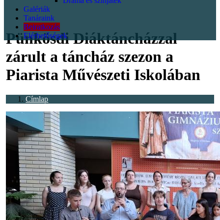
Dráma és színjáték
Galériák
<p></p>
Tanáraink
Beiratkozás
Pünkösdi Diáktáncházzal
Elérhetőségek
zárult a táncház szezon a
Piarista Művészeti Iskolában
Címlap