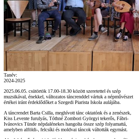
Tanév:
2024-2025
2025.06.05. csütörtök 17.00-18.30 között szeretettel és szép
muzsikával, énekkel, változatos táncrenddel vártuk a népművészet
értékei iránt érdeklődőket a Szegedi Piarista Iskola aulájába.
A táncrendet Barta Csilla, meghívott tánc oktatónk és a zenészek,
Kiss Levente furulyás, Tóthné Zombori Györgyi tekerős, Fábri-
Ivánovics Tünde népdalénekes hangolta össze szép folyamattá,
amelyben alföldi-, felcsíki és moldvai táncok váltották egymást.