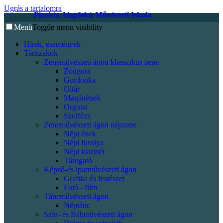
Ugrás a tartalomra
Piarista Alapfokú Művészeti Iskola
Menü
Toggle menu visibility
Hírek, események
Tanszakok
Zeneművészeti ágon klasszikus zene
Zongora
Gordonka
Gitár
Magánének
Orgona
Szolfézs
Zeneművészeti ágon népzene
Népi ének
Népi furulya
Népi klarinét
Tárogató
Képző-és iparművészeti ágon
Grafika és festészet
Fotó - film
Táncművészeti ágon
Néptánc
Szín- és Bábművészeti ágon