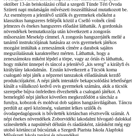
október 13-án beiskolázási céllal a szegedi Tünde Téri Óvoda
Szüreti napi mulatságán művészeti összeállítással mutatkozott be.
Az eseményen a jelenlévő szülők és gyermekek elsőként a
klasszikus hangszeres fellépők közül a Cselló volnék című
jelmezes és énekes hangszeres előadást láthatták. A gordonkás
növendékek bemutatkozója után következett a zongorás
műsorszám Mesekép címmel. A zongorás hangszerjáték mellé a
tanárnő instrukciójának hatására az ovis gyermekek játékos
mozgást imitáltak a zeneszámok címére a darabok sajátos
megszólalásnak karakteréhez mérten. Láthattuk, hogy a
zeneszámokra miként lépdel a törpe, vagy az óriás és láthattuk,
hogy miként ünnepel és táncol a jelenlévő „kis sereg” a királyfi és
királylány lakodalmán. Ezután következett a Tücsök koma
csalogató népi játék a népzenei tanszakok előadásának kezdő
produkciójaként. A népi játék interaktív bekapcsolódási lehetőséget
kínált a vállalkozó kedvű ovis gyermekek számára, akik a tücsök
szerepébe bújva önfeledten élvezhették a csalogató játékot. A
bemelegítő népi játékot követően megkezdődött a táncház a
furulya, kobozok és moldvai dob sajátos hangzásvilágában. Táncra
perdült az apró közönség, valamint lelkes szülők és
óvodapedagógusok is bővítették körtáncban résztvevők számát. A
népi énekes növendékek Zoborvidéki lakodalmi hívogató dalokkal
színesítették a napsütését délután és ráadásként, zárásként még egy
utolsó körtánccal búcsúztak a Szegedi Piarista Iskola Alapfokú
Művészeti Iskola tanárai és növendékei.