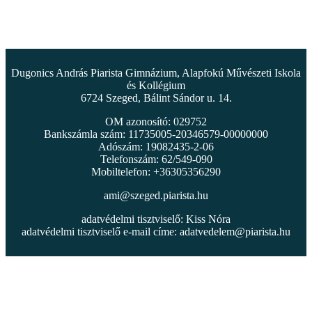
Dugonics András Piarista Gimnázium, Alapfokú Művészeti Iskola
és Kollégium
6724 Szeged, Bálint Sándor u. 14.
OM azonosító: 029752
Bankszámla szám: 11735005-20346579-00000000
Adószám: 19082435-2-06
Telefonszám: 62/549-090
Mobiltelefon: +36305356290
ami@szeged.piarista.hu
adatvédelmi tisztviselő: Kiss Nóra
adatvédelmi tisztviselő e-mail címe:
adatvedelem@piarista.hu