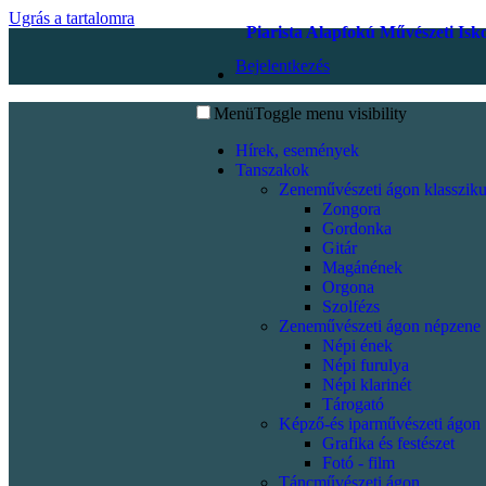
Ugrás a tartalomra
Piarista Alapfokú Művészeti Isk
Bejelentkezés
Menü
Toggle menu visibility
Hírek, események
Tanszakok
Zeneművészeti ágon klassziku
Zongora
Gordonka
Gitár
Magánének
Orgona
Szolfézs
Zeneművészeti ágon népzene
Népi ének
Népi furulya
Népi klarinét
Tárogató
Képző-és iparművészeti ágon
Grafika és festészet
Fotó - film
Táncművészeti ágon