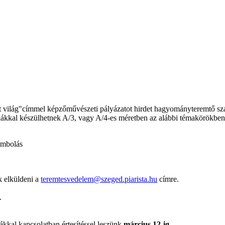
tt világ"címmel képzőművészeti pályázatot hirdet hagyományteremtő sz
ikákkal készülhetnek A/3, vagy A/4-es méretben az alábbi témakörökben
rombolás
k elküldeni a
teremtesvedelem@szeged.piarista.hu
címre.
.
ákkal kapcsolatban értesítéssel leszünk
március 12-ig.