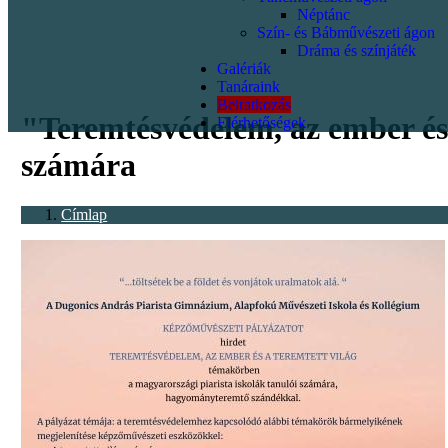
Néptánc
Szín- és Bábművészeti ágon
Dráma és színjáték
Galériák
<p></p>
Tanáraink
Beiratkozás
"Teremtésvédelem, az ember és 
Elérhetőségek
számára
Címlap