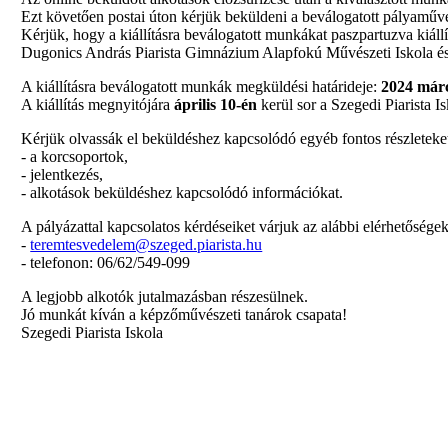
Ezt követően postai úton kérjük beküldeni a beválogatott pályaműv
Kérjük, hogy a kiállításra beválogatott munkákat paszpartuzva kiállí
Dugonics András Piarista Gimnázium Alapfokú Művészeti Iskola és
A kiállításra beválogatott munkák megküldési határideje:
2024 márc
A kiállítás megnyitójára
április 10-én
kerül sor a Szegedi Piarista I
Kérjük olvassák el beküldéshez kapcsolódó egyéb fontos részleteke
- a korcsoportok,
- jelentkezés,
- alkotások beküldéshez kapcsolódó információkat.
A pályázattal kapcsolatos kérdéseiket várjuk az alábbi elérhetősége
-
teremtesvedelem@szeged.piarista.hu
- telefonon: 06/62/549-099
A legjobb alkotók jutalmazásban részesülnek.
Jó munkát kíván a képzőművészeti tanárok csapata!
Szegedi Piarista Iskola