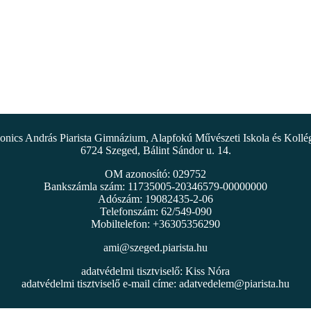
nics András Piarista Gimnázium, Alapfokú Művészeti Iskola és Koll
6724 Szeged, Bálint Sándor u. 14.
OM azonosító: 029752
Bankszámla szám: 11735005-20346579-00000000
Adószám: 19082435-2-06
Telefonszám: 62/549-090
Mobiltelefon: +36305356290
ami@szeged.piarista.hu
adatvédelmi tisztviselő: Kiss Nóra
adatvédelmi tisztviselő e-mail címe:
adatvedelem@piarista.hu