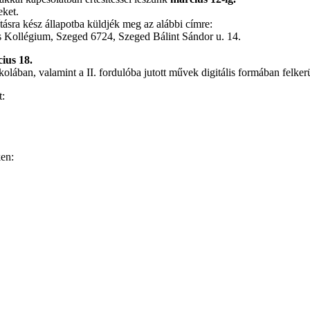
eket.
tásra kész állapotba küldjék meg az alábbi címre:
 Kollégium, Szeged 6724, Szeged Bálint Sándor u. 14.
ius 18.
skolában, valamint a II. fordulóba jutott művek digitális formában felke
t:
ken: