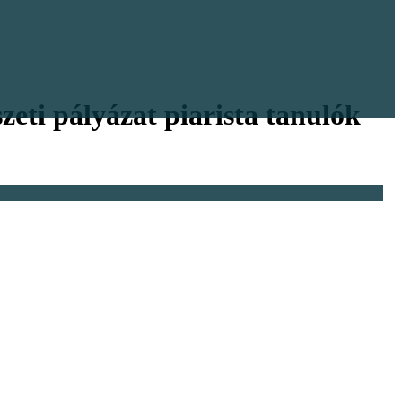
eti pályázat piarista tanulók