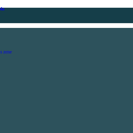
ola
s zene