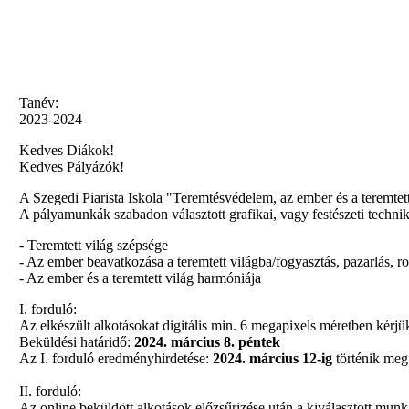
Tanév:
2023-2024
Kedves Diákok!
Kedves Pályázók!
A Szegedi Piarista Iskola "Teremtésvédelem, az ember és a teremte
A pályamunkák szabadon választott grafikai, vagy festészeti techn
- Teremtett világ szépsége
- Az ember beavatkozása a teremtett világba/fogyasztás, pazarlás, 
- Az ember és a teremtett világ harmóniája
I. forduló:
Az elkészült alkotásokat digitális min. 6 megapixels méretben kérjü
Beküldési határidő:
2024. március 8. péntek
Az I. forduló eredményhirdetése:
2024. március 12-ig
történik meg
II. forduló:
Az online beküldött alkotások előzsűrizése után a kiválasztott munk