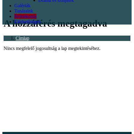
Dráma és színjáték
Galériák
<p></p>
Tanáraink
Beiratkozás
A hozzáférés megtagadva
Elérhetőségek
Címlap
Nincs megfelelő jogosultság a lap megtekintéséhez.