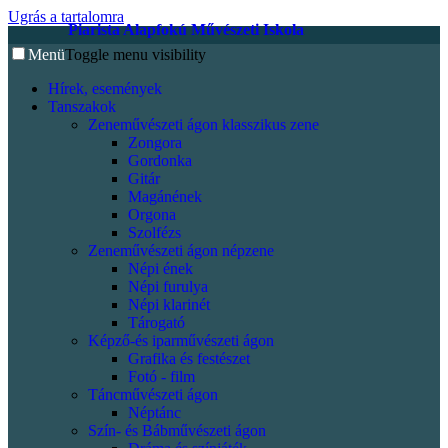
Ugrás a tartalomra
Piarista Alapfokú Művészeti Iskola
Menü
Toggle menu visibility
Hírek, események
Tanszakok
Zeneművészeti ágon klasszikus zene
Zongora
Gordonka
Gitár
Magánének
Orgona
Szolfézs
Zeneművészeti ágon népzene
Népi ének
Népi furulya
Népi klarinét
Tárogató
Képző-és iparművészeti ágon
Grafika és festészet
Fotó - film
Táncművészeti ágon
Néptánc
Szín- és Bábművészeti ágon